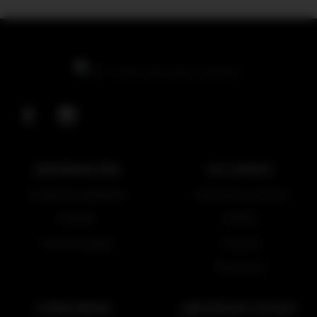
Facebook
Instagram
INFORMACIÓN
MI CUENTA
Condiciones generales
Información personal
Garantía
Pedidos
Formas de pago
Facturas
Direcciones
CATEGORÍAS
¿NECESITAS AYUDA?