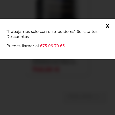
x
"Trabajamos solo con distribuidores" Solicita tus
Descuentos.
Puedes llamar al
675 06 70 65
VINOTECA 2 ZONAS DE
TEMPERATURA PARA 52...
Precio
745,00 €

Volver arriba